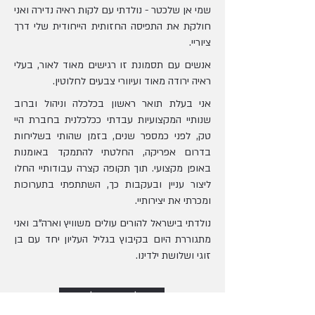
שמי אן שלכטר - נולדתי עם לקות ראיה נדירה ואני
חולקת את התפיסה החזותית הייחודית שלי דרך
ציוריי.
אנשים עם תסמונת זו רגישים מאוד לאור, בעלי
ראיה ירודה מאוד ועיוורי צבעים לחלוטין.
אני בעלת תואר ראשון בכלכלה וניהול וברוב
שנותיי המקצועיות עבדתי ככלכלנית בחברת היי
טק, לפני כמספר שנים, בזמן שהותי בשליחות
בדרום אפריקה, החלטתי להתמקד באומנות
באופן מקצועי. תוך תקופה קצרה עבודותיי החלו
ליצור עניין ובעקבות כך, השתתפתי בתערוכות
ומכרתי את יצירותיי.
נולדתי בישראל להורים עולים משוויץ וארה"ב ואני
מתגוררת היום בקיבוץ בגליל העליון יחד עם בן
זוגי ושלושת ילדינו.
לסיפור המלא