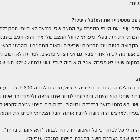
ים".
 עם מעסיקייך את המגבלה שלך?
זה עניין. אם הייתי מספרת על המצב שלי, כנראה לא הייתי מתקבלת
יץ יהודי בארצות־הברית, שם, בגיל 21 הכרתי את חגי, בעלי. סיפרתי לו על המצב שלי מיד וה
לק מקבוצה קטנה של מדריכים ישראלים ומאוד התחברנו. מהרגע הראשו
 אמריקה לטיול אחרי צבא, גם אני רציתי פתאום. לפני זה לא חשבתי 
קום שאני לא מכירה. אבל הוא היה לצדי, ואני זרמתי. טיילנו חצי ש
.
"כן, הייתי נופלת ומיד קמה. 
 ברור שחגי הוא האחד, והחלטתי לחזור איתו ארצה וללמוד יחד איתו 
 ואני השלמתי תואר בכלכלה ובניהול. בלימודים הייתי צריכה לקרוא ה
 לי בעיה, למרצים היה קשה להבין אותה, אבל הצלחתי לסיים את התואר
מש שנים כעוזרת חשב בחברת הייטק במגדלי עזריאלי.