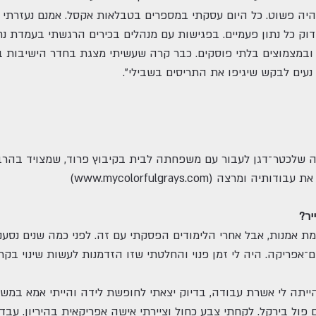
יה פשוט. כל היום עסקתי במספרים בטבלאות אקסל. אמנם נעזרתי 
ק כל נתון פעמיים. בפגישות עם מנהלים בכירים הרגשתי בעמדת נחי
ת ובמצמוצים בלתי פוסקים. כבר קרה שעשיתי מצגת בחדר הישיבות בלי
נעים לבקש שיגיפו את התריסים בשבילי".
שלכטר־דגן לעבור עם משפחתה לבית בקיבוץ פרוד, שמצויד בהרבה תר
 את עבודותיה ומרצה (
www.mycolorfulgrays.com
)
יר?
גמת אמנות, אבל אחרי הלימודים הפסקתי עם זה. לפני כמה שנים נס
אפריקה. היה לי זמן פנוי והחלטתי שזו הזדמנות לעשות שינוי בקרי
הייתה לי אשרת עבודה, בדיוק יצאתי לחופשת לידה והייתי אמא במש
פול בירקל. לקחתי צבע כחול וציירתי אישה אפריקאית בהיריון. עבדת