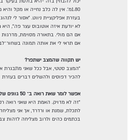
יכול להבחין בזה -היא בולטת בעיקר ב
1.80מ'. אין לה כלב נחייה או מקל והי
בעזרת אפליקציית ניווט. "אסור לי לנהוג,
לא יודעת איזה אוטובוס עצר פה", היא מ
אם הם מולי. בתאורה מסוימת, מדרגות ע
אם תראי לי את אותה תמונה בשחור־לבן 
יש תקווה שהמצב ישתפר?
"המצב סטטי, אבל ככל שאני מתבגרת אני
להכיר דפוסים ולהשלים דברים בעזרת הד
אפשר לומר שאת רואה ב־ 50 גוונים של אפור?
"זה לא מדויק. האמת היא שאני רואה רק 
לתכלת, שמנת או ורדרד, אך אני מצליח
בכתמים כהים ולרוב מצליחה לזהות צבע