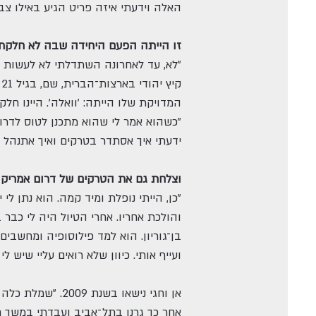
האלה וידעתי איזה פריט הגיע באילו צבע
זו הייתה הפעם היחידה שבה לא חלקת
"לא, עד לאחרונה השתדלתי לא לעשות מ
ק
המדויקת שלו הייתה: 'וואלה'. היינו ח
"כשהוא אמר לי שהוא מתכנן לטוס לדרום
ידעתי איך אסתדר בטרקים ואיך אתנהל במ
וצלחת גם את הטרקים של דרום אמריקה
והולכת אחריו. אחרי הטיול היה לי כבר
בן־גוריון. הוא למד פילוסופיה ומחשבים
ועייף אותי. כיוון שלא רואים עליי שיש
אן וחגי נישאו בשנת 2009. "שמלת כלה היה לי קל לבחור כי כל האפשרויות היו לבנות, "היא אומרת בחיוך".
אחר כך גרנו בתל־אביב ועבדתי במשך ח