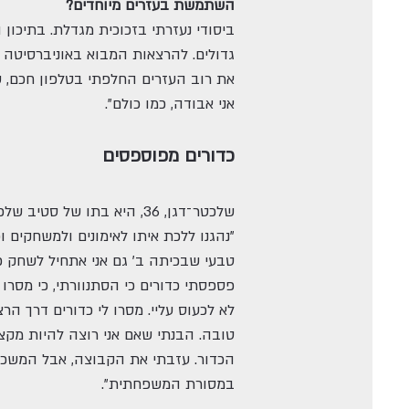
השתמשת בעזרים מיוחדים?
ביסודי נעזרתי בזכוכית מגדלת. בתיכו
גדולים. להרצאות המבוא באוניברסיטה 
את רוב העזרים החלפתי בטלפון חכם, שכ
אני אבודה, כמו כולם".
כדורים מפוספסים
שלכטר־דגן, 36, היא בתו של סטיב שלכטר, שחקן כדורסל אמריקאי שעלה לארץ ושיחק בנבחרת ישראל ובקבוצות שונות במשך 30 שנה.
"נהגנו ללכת איתו לאימונים ולמשחקים 
טבעי שבכיתה ב' גם אני אתחיל לשחק כ
פספסתי כדורים כי הסתנוורתי, כי מסרו
טובה. הבנתי שאם אני רוצה להיות מקצו
הכדור. עזבתי את הקבוצה, אבל המשכתי
במסורת המשפחתית".