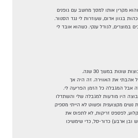
הוא מקרין אותו למסך מחשב עם גופנים
 בגוון אדום, שעוזרות לי נגד הסנוור.
 במוצרים, לגודל ענקי. כשהוא אובד לי
בל אהבתי את האווירה. זה היה אך
ה אבל המגבלה כל הזמן הפריעה לי.
קבוצה היו מודעות למגבלה שלי והשתדלו
ו פתרונות. המשכתי לשחק עד גיל 17. אז הצטרפתי לקבוצת נשים מקצוענית ופשוט לא הייתי מספיק
קלוע, לפספס זריקות, לא לתפוס את
ובן ארבע) כדור-סל, כדי שימשיכו