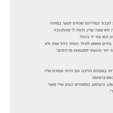
 לעבוד כמדריכת ספורט לנוער במחנה
וא הגיב בהבנה ולא עשה עניין. נדמה לי שהתגובה
ן הוא עזר לי בהכל.
בחיים שאסע לטיול. הפחד ניהל אותי ולא
נה יחד והגעתי למקומות מדהימים".
הוא נתן לי יד כמו לילדה קטנה ובבוליביה, למשל, טיפסנו לגובה 5,800 מטר. נעזרתי במקלות הליכה וגם הייתי נצמדת אליו
באוניברסיטת
מון, והעיסוק במספרים העיק עליי מאוד
".