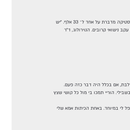
האכרומטופסיה נחשבת לתסמונת נדירה מאוד. בארץ היא מכירה חמש נשים במצבה, בארצות־הברית הסטטיסטיקה מדברת על אחד ל־ 33 אלף. "יש
 נישואי קרובים. הנוירולוג, ד"ר
שלבת, אם בכלל היה דבר כזה פעם.
שבילי. הוריי תמכו בי מול כל קושי שצץ
פל לי במיוחד. באחת הכיתות אמא שלי